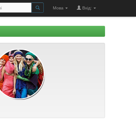
Мова
Вхід: