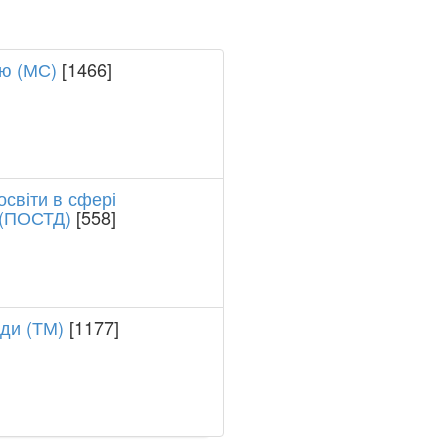
ю (МС)
[1466]
світи в сфері
 (ПОСТД)
[558]
оди (ТМ)
[1177]