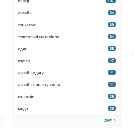
design
107
дизайн
94
трикотаж
69
текстильні матеріали
64
одяг
55
взуття
47
дизайн одягу
41
дизайн-проектування
41
колекція
36
мода
35
далі >