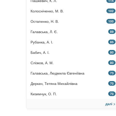
Пашкевич, К. Л.
114
Колосніченко, М. В.
102
Остапенко, Н. В.
100
Галавська, Л. Є.
89
Рубанка, А. І.
85
Бабич, А. І.
80
Слізков, А. М.
80
Галавська, Людмила Євгеніївна
73
Деркач, Тетяна Михайлівна
70
Кизимчук, О. П.
70
далі >