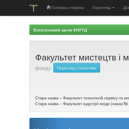
Головна сторінка
Перегляд
До
Skip
navigation
Електронний архів КНУТД
Факультет мистецтв і м
фонду
Перегляд статистики
Стара назва – Факультет технологій сервісу та мо
Стара назва – Факультет індустрії моди (наказ №