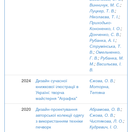
Винничук, М. С.
;
Луцкер, Т. В.
;
Ніколаєва, Т. І.
;
Приходько-
Кононенко, І. О.
;
Донченко, С. В.
;
Рубанка, А. І.
;
Струмінська, Т.
В.
;
Омельченко,
Г. В.
;
Рубанка, М.
М.
;
Васильєва, І.
В.
2024
Дизайн сучасної
Єжова, О. В.
;
книжкової ілюстрації в
Моторна,
Україні: творча
Тетяна
майстерня "Аграфка"
2020
Дизайн-проектування
Абрамова, О. В.
;
авторської колекції одягу
Єжова, О. В.
;
з використанням техніки
Чистякова, Л. О.
;
печворк
Кудревич, І. О.