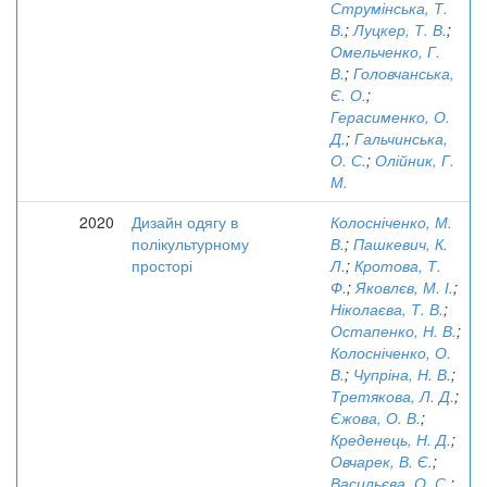
Струмінська, Т.
В.
;
Луцкер, Т. В.
;
Омельченко, Г.
В.
;
Головчанська,
Є. О.
;
Герасименко, О.
Д.
;
Гальчинська,
О. С.
;
Олійник, Г.
М.
2020
Дизайн одягу в
Колосніченко, М.
полікультурному
В.
;
Пашкевич, К.
просторі
Л.
;
Кротова, Т.
Ф.
;
Яковлєв, М. І.
;
Ніколаєва, Т. В.
;
Остапенко, Н. В.
;
Колосніченко, О.
В.
;
Чупріна, Н. В.
;
Третякова, Л. Д.
;
Єжова, О. В.
;
Креденець, Н. Д.
;
Овчарек, В. Є.
;
Васильєва, О. С.
;