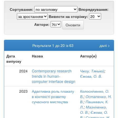
Сортування:
Впорядкування:
Вивести на сторінку:
Автори:
Результати 1 до 20 із 63
далі >
Дата
Назва
Автор(и)
випуску
2024
Contemporary research
Чжоу, Тяньюй
;
trends in human-
Єжова, О. В.
computer interface design
2023
Адаптивна роль плакату
Колосніченко, О.
в контексті розвитку
В.
;
Остапенко, Н.
сучасного мистецтва
В.
;
Пашкевич, К.
Л.
;
Мазніченко,
О. В.
;
Єжова, О.
В.
;
Скляренко, Н.