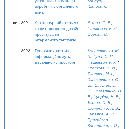
українських компаній-
Каплун,
виробників органічного
Катерина
вина
вер-2021
Архітектурний стиль як
Єжова, О. В.
;
творче джерело дизайн-
Пашкевич, К. Л.
;
проєктування
Сорока, М.
інтер’єрного текстилю
2022
Графічний дизайн в
Колосніченко, М.
інформаційному та
В.
;
Гула, Є. П.
;
візуальному просторі
Пашкевич, К. Л.
;
Кротова, Т. Ф.
;
Яковлєв, М. І.
;
Колосніченко, О.
В.
;
Колісник, О.
В.
;
Остапенко, Н.
В.
;
Чупріна, Н. В.
;
Єжова, О. В.
;
Скляренко, Н. В.
;
Рубанка, А. І.
;
Приходько-
Кононенко, І. О.
;