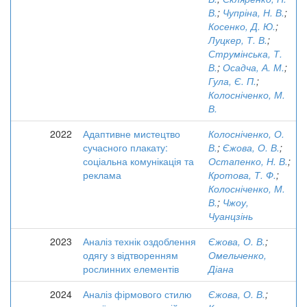
В.
;
Чупріна, Н. В.
;
Косенко, Д. Ю.
;
Луцкер, Т. В.
;
Струмінська, Т.
В.
;
Осадча, А. М.
;
Гула, Є. П.
;
Колосніченко, М.
В.
2022
Адаптивне мистецтво
Колосніченко, О.
сучасного плакату:
В.
;
Єжова, О. В.
;
соціальна комунікація та
Остапенко, Н. В.
;
реклама
Кротова, Т. Ф.
;
Колосніченко, М.
В.
;
Чжоу,
Чуанцзінь
2023
Аналіз технік оздоблення
Єжова, О. В.
;
одягу з відтворенням
Омельченко,
рослинних елементів
Діана
2024
Аналіз фірмового стилю
Єжова, О. В.
;