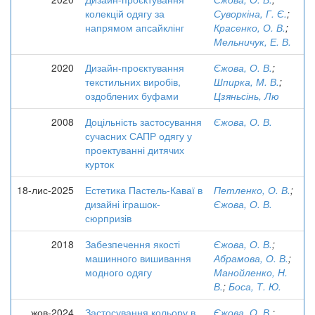
колекцій одягу за
Суворкіна, Г. Є.
;
напрямом апсайклінг
Красенко, О. В.
;
Мельничук, Е. В.
2020
Дизайн-проєктування
Єжова, О. В.
;
текстильних виробів,
Шпирка, М. В.
;
оздоблених буфами
Цзяньсінь, Лю
2008
Доцільність застосування
Єжова, О. В.
сучасних САПР одягу у
проектуванні дитячих
курток
18-лис-2025
Естетика Пастель-Каваї в
Петленко, О. В.
;
дизайні іграшок-
Єжова, О. В.
сюрпризів
2018
Забезпечення якості
Єжова, О. В.
;
машинного вишивання
Абрамова, О. В.
;
модного одягу
Манойленко, Н.
В.
;
Боса, Т. Ю.
жов-2024
Застосування кольору в
Єжова, О. В.
;