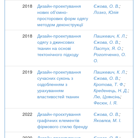
2018
Дизайн-проектування
Єжова, О. В.
;
нових об'ємно-
Лозко, Юлія
просторових форм одягу
методом деконструкції
2018
Дизайн-проектування
Пашкевич, К. Л.
;
одягу з джинсових
Єжова, О. В.
;
тканин на основі
Пастух, Я. О.
;
тектонічного підходу
Роготченко, О.
О.
2019
Дизайн-проектування
Пашкевич, К. Л.
;
сучасних суконь з
Єжова, О. В.
;
оздобленням з
Кротова, Т. Ф.
;
урахуванням
Креденець, Н. Д.
;
властивостей тканин
Лю, Цзянсінь
;
Фесюк, І. Я.
2022
Дизайн-проєктування
Єжова, О. В.
;
графічних елементів
Яковлєв, М. І.
фірмового стилю бренду
2020
Дизайн-проєктування
Єжова, О. В.
;