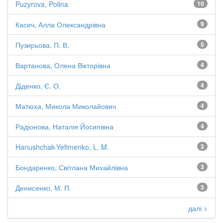
Puzyrova, Polina
10
Касич, Алла Олександрівна
9
Пузирьова, П. В.
5
Вартанова, Олена Вікторівна
4
Діденко, Є. О.
4
Матюха, Микола Миколайович
4
Радіонова, Наталія Йосипівна
4
Hanushchak-Yefimenko, L. M.
3
Бондаренко, Світлана Михайлівна
3
Денисенко, М. П.
3
далі >