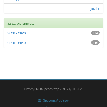
далі >
за датою випуску
2020 - 2026
143
2010 - 2019
115
Інституційний репозитарій КНУТД © 2026
Зворотний зв’язок
Карта сайту