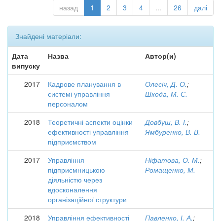
назад
1
2
3
4
...
26
далі
Знайдені матеріали:
Дата
Назва
Автор(и)
випуску
2017
Кадрове планування в
Олесіч, Д. О.
;
системі управління
Шкода, М. С.
персоналом
2018
Теоретичні аспекти оцінки
Довбуш, В. І.
;
ефективності управління
Ямбуренко, В. В.
підприємством
2017
Управління
Ніфатова, О. М.
;
підприємницькою
Ромащенко, М.
діяльністю через
вдосконалення
організаційної структури
2018
Управління ефективності
Павленко, І. А.
;