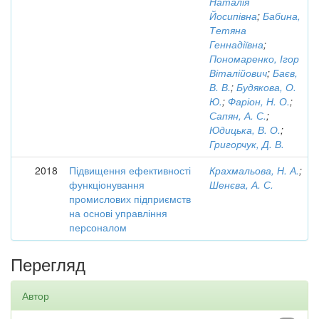
Наталія
Йосипівна
;
Бабина,
Тетяна
Геннадіївна
;
Пономаренко, Ігор
Віталійович
;
Баєв,
В. В.
;
Будякова, О.
Ю.
;
Фаріон, Н. О.
;
Сапян, А. С.
;
Юдицька, В. О.
;
Григорчук, Д. В.
2018
Підвищення ефективності
Крахмальова, Н. А.
;
функціонування
Шенєва, А. С.
промислових підприємств
на основі управління
персоналом
Перегляд
Автор