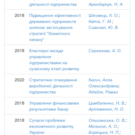
діяльності підприємства
Арендарчук, Н. А.
2018
Підвищення ефективності
Шіковець, К. О.
;
державних підприємств
Квіта, Г. М.
;
шляхом застосування
Сиволап, Ю. В.
стратегії "блакитного
океану"
2018
Кластерні засади
Сергачова, А. О.
управління
підприємствами на
сучасному етапі розвитку
2022
Стратегічне планування
Касич, Алла
виробничої діяльності
Олександрівна
;
підприємства
Ададзе, Рамаз
2018
Управління фінансовими
Цимбаленко, Н. В.
;
результатами банку
Артеменко, Н. О.
2018
Сучасні проблеми
Ольшанська, О. В.
;
економічного розвитку
Мельник, А. О.
;
України
Борецька, Н. П.
;