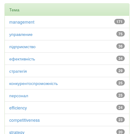
Тема
management
171
управление
75
підприємство
36
ефективність
34
стратегія
29
конкурентоспроможність
25
персонал
25
efficiency
24
competitiveness
23
strategy
20