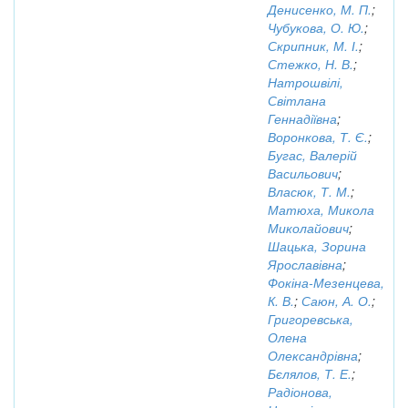
Денисенко, М. П.
;
Чубукова, О. Ю.
;
Скрипник, М. І.
;
Стежко, Н. В.
;
Натрошвілі,
Світлана
Геннадіївна
;
Воронкова, Т. Є.
;
Бугас, Валерій
Васильович
;
Власюк, Т. М.
;
Матюха, Микола
Миколайович
;
Шацька, Зорина
Ярославівна
;
Фокіна-Мезенцева,
К. В.
;
Саюн, А. О.
;
Григоревська,
Олена
Олександрівна
;
Бєлялов, Т. Е.
;
Радіонова,