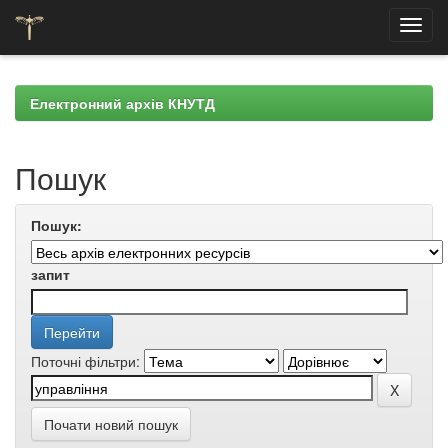
Skip
navigation
Електронний архів КНУТД
Пошук
Пошук:
запит
Поточні фільтри:
Почати новий пошук