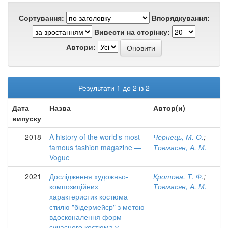
Сортування:
Впорядкування:
Вивести на сторінку:
Автори:
Результати 1 до 2 із 2
Дата
Назва
Автор(и)
випуску
2018
A history of the world‘s most
Чернець, М. О.
;
famous fashion magazine —
Товмасян, А. М.
Vogue
2021
Дослідження художньо-
Кротова, Т. Ф.
;
композиційних
Товмасян, А. М.
характеристик костюма
стилю "бідермейєр" з метою
вдосконалення форм
сучасного костюма у