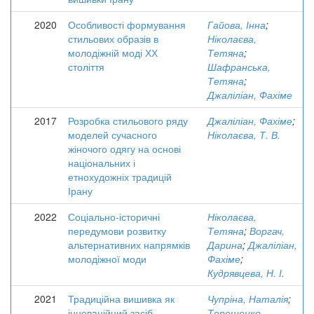
2020
Особливості формування
Гайова, Інна
;
стильових образів в
Ніколаєва,
молодіжній моді ХХ
Тетяна
;
століття
Шафранська,
Тетяна
;
Джаліліан, Фахіме
2017
Розробка стильового ряду
Джаліліан, Фахіме
;
моделей сучасного
Ніколаєва, Т. В.
жіночого одягу на основі
національних і
етнохудожніх традицій
Ірану
2022
Соціально-історичні
Ніколаєва,
передумови розвитку
Тетяна
;
Воргач,
альтернативних напрямків
Дарина
;
Джаліліан,
молодіжної моди
Фахіме
;
Кудрявцева, Н. І.
2021
Традиційна вишивка як
Чупріна, Наталія
;
інноваційний засіб
Терещенко,