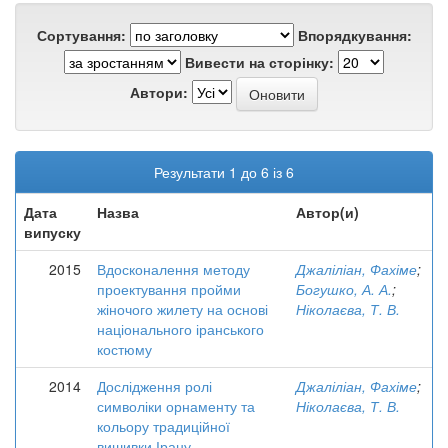
Сортування:
Впорядкування:
Вивести на сторінку:
Автори:
Результати 1 до 6 із 6
Дата
Назва
Автор(и)
випуску
2015
Вдосконалення методу
Джаліліан, Фахіме
;
проектування пройми
Богушко, А. А.
;
жіночого жилету на основі
Ніколаєва, Т. В.
національного іранського
костюму
2014
Дослідження ролі
Джаліліан, Фахіме
;
символіки орнаменту та
Ніколаєва, Т. В.
кольору традиційної
вишивки Ірану