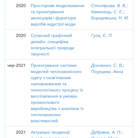
2020
Просторове моделювання
Столярова, В. В.
;
та проектування
Каменець, С. Є.
;
аксесуарів і фурнітури
Борщевська, Н. М.
виробів індустрії моди
2020
Сучасний графічний
Гула, Є. П.
дизайн: специфіка
інтегральної природи
творчості
чер-2021
Проєктування системи
Донченко, С. В.
;
моделей теплозахисного
Псурцева, Анна
одягу з незв'язаним
наповнювачем та
технологічного процесу їх
виготовлення в умовах
промислового
виробництва з аналізом їх
теплозахисних
властивостей
2021
Актуальні тенденції
Дубрівна, А. П.
;