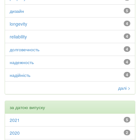
дизайн
5
longevity
4
reliability
4
долговечность
4
надежность
4
надійність
4
далі >
за датою випуску
2021
5
2020
2