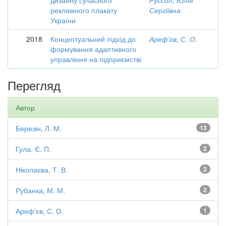
дизайну сучасного
Руссол, Юлія
рекламного плакату
Сергіївна
України
2018
Концептуальний підхід до
Ареф'єв, С. О.
формування адаптивного
управління на підприємстві
Перегляд
Автор
Березін, Л. М.
13
Гула, Є. П.
2
Ніколаєва, Т. В.
2
Рубанка, М. М.
2
Ареф'єв, С. О.
1