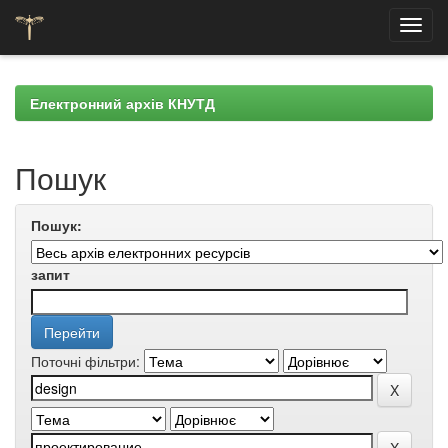
Skip
navigation
Електронний архів КНУТД
Пошук
Пошук:
запит
Поточні фільтри: