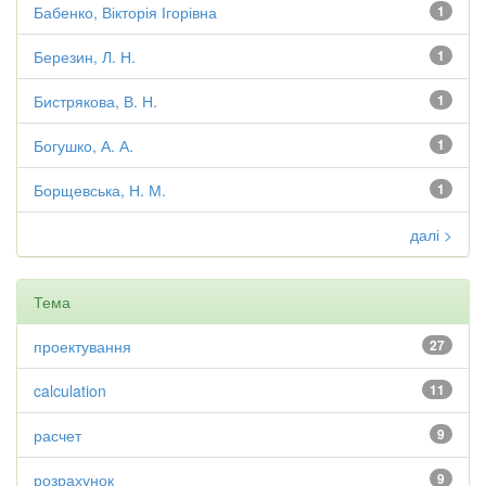
Бабенко, Вікторія Ігорівна
1
Березин, Л. Н.
1
Бистрякова, В. Н.
1
Богушко, А. А.
1
Борщевська, Н. М.
1
далі >
Тема
проектування
27
calculation
11
расчет
9
розрахунок
9