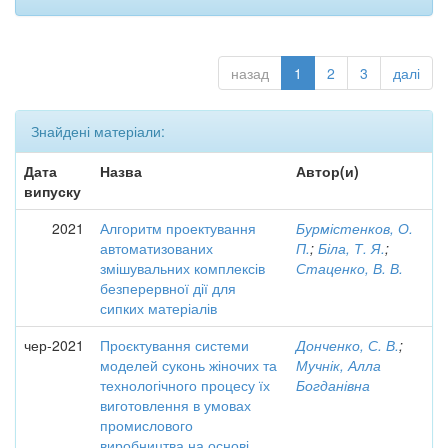
назад
1
2
3
далі
Знайдені матеріали:
Дата
Назва
Автор(и)
випуску
2021
Алгоритм проектування
Бурмістенков, О.
автоматизованих
П.
;
Біла, Т. Я.
;
змішувальних комплексів
Стаценко, В. В.
безперервної дії для
сипких матеріалів
чер-2021
Проєктування системи
Донченко, С. В.
;
моделей суконь жіночих та
Мучнік, Алла
технологічного процесу їх
Богданівна
виготовлення в умовах
промислового
виробництва на основі