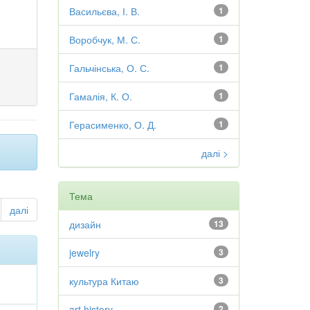
Васильєва, І. В.
1
Воробчук, М. С.
1
Гальчінська, О. С.
1
Гамалія, К. О.
1
Герасименко, О. Д.
1
далі >
Тема
далі
дизайн
13
jewelry
3
культура Китаю
3
art history
2