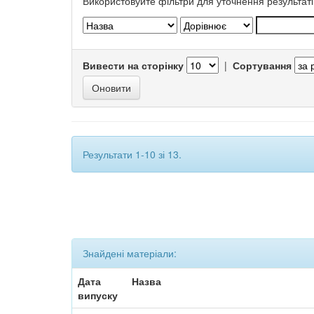
Використовуйте фільтри для уточнення результаті
Вивести на сторінку
|
Сортування
Результати 1-10 зі 13.
Знайдені матеріали:
Дата
Назва
випуску