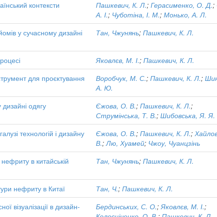
раїнський контексти
Пашкевич, К. Л.
;
Герасименко, О. Д.
;
А. І.
;
Чуботіна, І. М.
;
Монько, А. Л.
йомів у сучасному дизайні
Тан, Чжунянь
;
Пашкевич, К. Л.
процесі
Яковлєв, М. І.
;
Пашкевич, К. Л.
нструмент для проєктування
Воробчук, М. С.
;
Пашкевич, К. Л.
;
Шин
А. Ю.
 дизайні одягу
Єжова, О. В.
;
Пашкевич, К. Л.
;
Струмінська, Т. В.
;
Шибовська, Я. Я.
алузі технологій і дизайну
Єжова, О. В.
;
Пашкевич, К. Л.
;
Хайлов
В.
;
Лю, Хуамей
;
Чжоу, Чуанцзінь
о нефриту в китайській
Тан, Чжунянь
;
Пашкевич, К. Л.
тури нефриту в Китаї
Тан, Ч.
;
Пашкевич, К. Л.
ної візуалізації в дизайн-
Бердинських, С. О.
;
Яковлєв, М. І.
;
Колосніченко, О. В.
;
Пашкевич, К. Л.