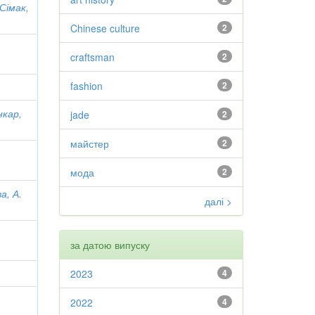
Сімак,
Chinese culture
2
craftsman
2
fashion
2
кар,
jade
2
майстер
2
мода
2
а, А.
далі >
за датою випуску
2023
4
2022
4