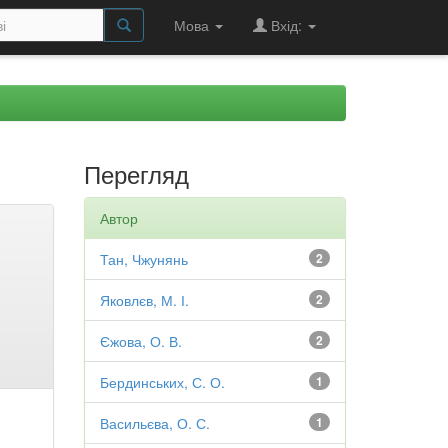
Мова
Вхід:
Перегляд
Автор
Тан, Чжунянь
2
Яковлєв, М. І.
2
Єжова, О. В.
2
Бердинських, С. О.
1
Васильєва, О. С.
1