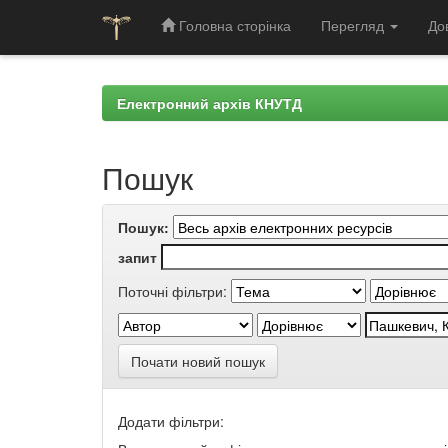
Головна сторінка
Перегляд
До
Skip
navigation
Електронний архів КНУТД
Пошук
Пошук:
запит
Поточні фільтри:
Почати новий пошук
Додати фільтри: