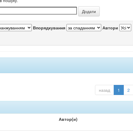
в пошуку.
Впорядкування
Автори
назад
1
2
Автор(и)