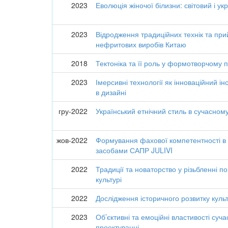
2023
Еволюція жіночої білизни: світовий і ук
2023
Відродження традиційних технік та при
нефритових виробів Китаю
2018
Тектоніка та її роль у формотворчому 
2023
Імерсивні технології як інноваційний і
в дизайні
гру-2022
Український етнічний стиль в сучасному
жов-2022
Формування фахової компетентності в г
засобами САПР JULIVI
2022
Традиції та новаторство у різьбленні п
культурі
2022
Дослідження історичного розвитку куль
2023
Об’єктивні та емоційні властивості сучас
проектуванні