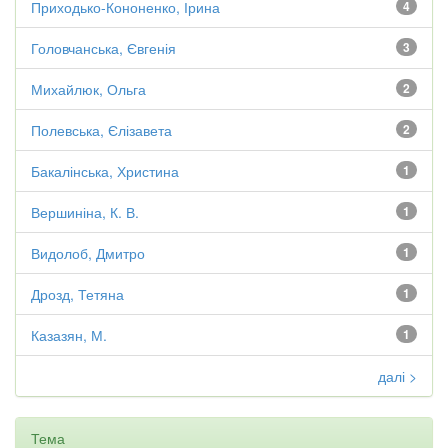
Приходько-Кононенко, Ірина
4
Головчанська, Євгенія
3
Михайлюк, Ольга
2
Полевська, Єлізавета
2
Бакалінська, Христина
1
Вершиніна, К. В.
1
Видолоб, Дмитро
1
Дрозд, Тетяна
1
Казазян, М.
1
далі >
Тема