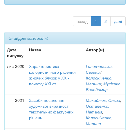
назад
1
2
далі
Знайдені матеріали:
Дата
Назва
Автор(и)
випуску
лис-2020
Характеристика
Головчанська,
колористичного рішення
Євгенія
;
жіночих блузок у ХХ -
Колосніченко,
початку ХХІ ст.
Марина
;
Мусієнко,
Володимир
2021
Засоби посилення
Михайлюк, Ольга
;
художньої виразності
Остапенко,
текстильних фактурних
Наталія
;
рішень
Колосніченко,
Марина