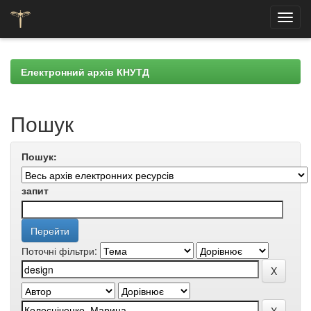
Skip
navigation
Електронний архів КНУТД
Пошук
Пошук:
запит
Поточні фільтри: