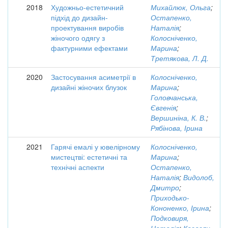
2018
Художньо-естетичний
Михайлюк, Ольга
;
підхід до дизайн-
Остапенко,
проектування виробів
Наталія
;
жіночого одягу з
Колосніченко,
фактурними ефектами
Марина
;
Третякова, Л. Д.
2020
Застосування асиметрії в
Колосніченко,
дизайні жіночих блузок
Марина
;
Головчанська,
Євгенія
;
Вершиніна, К. В.
;
Рябінова, Ірина
2021
Гарячі емалі у ювелірному
Колосніченко,
мистецтві: естетичні та
Марина
;
технічні аспекти
Остапенко,
Наталія
;
Видолоб,
Дмитро
;
Приходько-
Кононенко, Ірина
;
Подковиря,