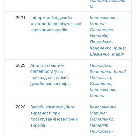
Наталія
;
Казазян,
М.
2021
Інформаційні дизайн-
Колосніченко,
технології при візуалізації
Марина
;
ювелірних виробів
Остапенко,
Наталія
;
Приходько-
Кононенко, Ірина
;
Шевченко, Марія
2023
Аналіз стилістики
Приходько-
contemporary на
Кононенко, Ірина
;
прикладах світових
Полевська,
дизайнерів-ювелірів
Єлізавета
;
Колосніченко,
Марина
2022
Засоби композиційної
Колосніченко,
виразності при
Марина
;
проєктуванні ювелірних
Остапенко,
виробів
Наталія
;
Приходько-