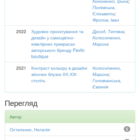
Кононенко, Ірина
;
Полевська,
Єлізавета
;
Фролов, Іван
2022
Художнє проєктування та
Дрозд, Тетяна
;
дизайн у самоцвітно-
Колосніченко,
ювелірних прикрасах
Марина
авторського бренду Pavlin
boutique
2021
Контраст кольору в дизайні
Колосніченко,
жіночих блузок ХХ-ХХІ
Марина
;
століть
Головчанська,
Євгенія
Перегляд
Автор
Остапенко, Наталія
5