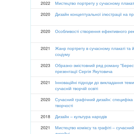
2022
Мистецтво портрету у сучасному плакат
2020
Дизайн концептуальної ілюстрації на пр
2020
Особливості створення ефективного ре
2021
Жанр портрету в сучасному плакаті та й
соціуму
2023
Образно-змістовний ряд роману "Берест
презентації Сергія Якутовича
2021
Інноваційні підходи до викладання теми
сучасній творчій освіті
2020
Сучасний графічний дизайн: специфіка 
творчості
2018
Дизайн – культура народів
2021
Мистецтво коміксу та графіті – сучасний
дизайні