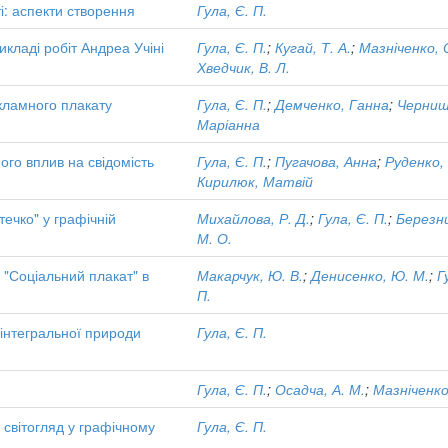
і: аспекти створення
Гула, Є. П.
икладі робіт Андреа Учіні
Гула, Є. П.
;
Кугай, Т. А.
;
Мазніченко, О
Хведчик, В. Л.
кламного плакату
Гула, Є. П.
;
Демченко, Ганна
;
Черниш
Маріанна
ого вплив на свідомість
Гула, Є. П.
;
Пугачова, Анна
;
Руденко,
Кирилюк, Матвій
ечко" у графічній
Михайлова, Р. Д.
;
Гула, Є. П.
;
Березн
М. О.
 "Соціальний плакат" в
Макарчук, Ю. В.
;
Денисенко, Ю. М.
;
Г
П.
інтегральної природи
Гула, Є. П.
Гула, Є. П.
;
Осадча, А. М.
;
Мазніченко
 світогляд у графічному
Гула, Є. П.