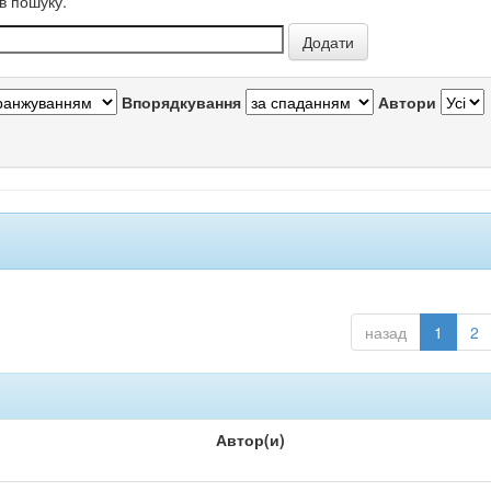
в пошуку.
Впорядкування
Автори
назад
1
2
Автор(и)