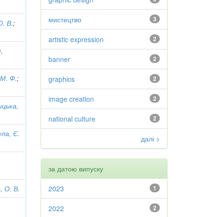
мистецтво
3
. В.
;
artistic expression
2
,
banner
2
 М. Ф.
;
graphics
2
image creation
2
ицька,
national culture
2
ула, Є.
далі >
за датою випуску
, О. В.
2023
1
2022
2