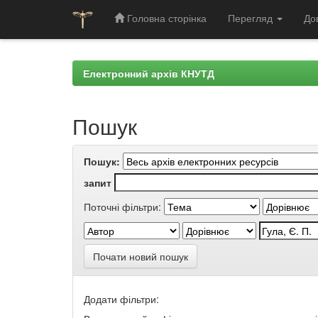
Головна сторінка
Перегляд
До
Skip
navigation
Електронний архів КНУТД
Пошук
Пошук:
запит
Поточні фільтри:
Почати новий пошук
Додати фільтри: