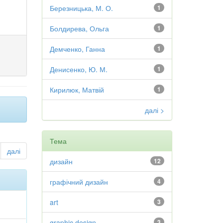
Березницька, М. О.
1
Болдирева, Ольга
1
Демченко, Ганна
1
Денисенко, Ю. М.
1
Кирилюк, Матвій
1
далі >
Тема
далі
дизайн
12
графічний дизайн
4
art
3
graphic design
3