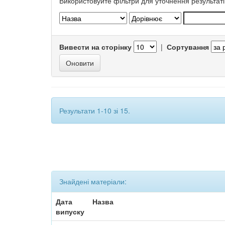
Використовуйте фільтри для уточнення результаті
Вивести на сторінку
|
Сортування
Результати 1-10 зі 15.
Знайдені матеріали:
Дата
Назва
випуску