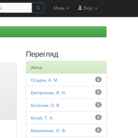
Мова
Вхід:
Перегляд
Автор
Осадча, А. М.
4
Бистрякова, В. Н.
3
Колісник, О. В.
3
Кугай, Т. А.
3
Мазніченко, О. В.
3