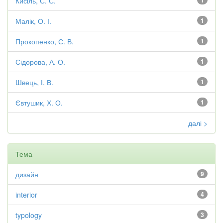
Кисіль, С. С.
1
Малік, О. І.
1
Прокопенко, С. В.
1
Сідорова, А. О.
1
Швець, І. В.
1
Євтушик, Х. О.
1
далі >
Тема
дизайн
9
interior
4
typology
3