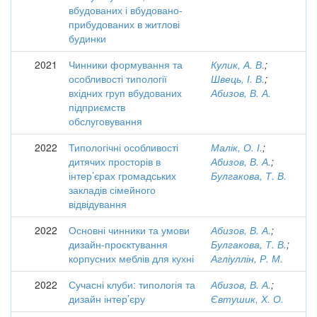
вбудованих і вбудовано-
прибудованих в житлові
будинки
2021
Чинники формування та
Кулик, А. В.
;
особливості типології
Швець, І. В.
;
вхідних груп вбудованих
Абизов, В. А.
підприємств
обслуговування
2022
Типологічні особливості
Малік, О. І.
;
дитячих просторів в
Абизов, В. А.
;
інтер’єрах громадських
Булгакова, Т. В.
закладів сімейного
відвідування
2022
Основні чинники та умови
Абизов, В. А.
;
дизайн-проєктування
Булгакова, Т. В.
;
корпусних меблів для кухні
Агліуллін, Р. М.
2022
Сучасні клуби: типологія та
Абизов, В. А.
;
дизайн інтер’єру
Євтушик, Х. О.