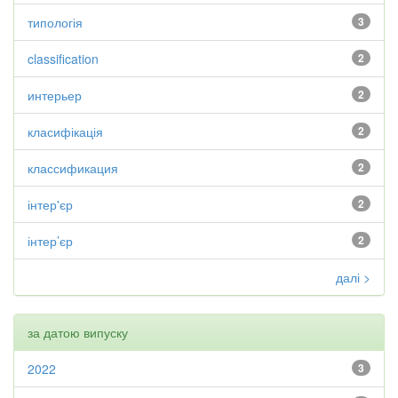
типологія
3
classification
2
интерьер
2
класифікація
2
классификация
2
інтер'єр
2
інтер’єр
2
далі >
за датою випуску
2022
3