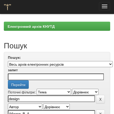
Skip
navigation
Електронний архів КНУТД
Пошук
Пошук:
запит
Поточні фільтри: