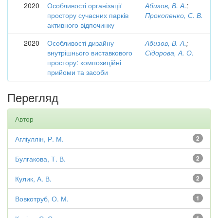
2020
Особливості організації
Абизов, В. А.
;
простору сучасних парків
Прокопенко, С. В.
активного відпочинку
2020
Особливості дизайну
Абизов, В. А.
;
внутрішнього виставкового
Сідорова, А. О.
простору: композиційні
прийоми та засоби
Перегляд
Автор
Агліуллін, Р. М.
2
Булгакова, Т. В.
2
Кулик, А. В.
2
Вовкотруб, О. М.
1