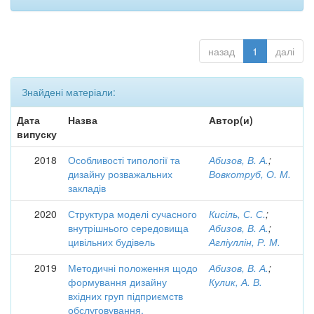
назад
1
далі
Знайдені матеріали:
Дата
Назва
Автор(и)
випуску
2018
Особливості типології та
Абизов, В. А.
;
дизайну розважальних
Вовкотруб, О. М.
закладів
2020
Структура моделі сучасного
Кисіль, С. С.
;
внутрішнього середовища
Абизов, В. А.
;
цивільних будівель
Агліуллін, Р. М.
2019
Методичні положення щодо
Абизов, В. А.
;
формування дизайну
Кулик, А. В.
вхідних груп підприємств
обслуговування,