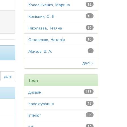
Колосніченко, Марина
12
Колісник, О. В.
10
Ніколаєва, Тетяна
10
Остапенко, Наталія
10
Абизов, В. А.
9
далі >
далі
Тема
дизайн
456
проектування
43
interior
36
art
30