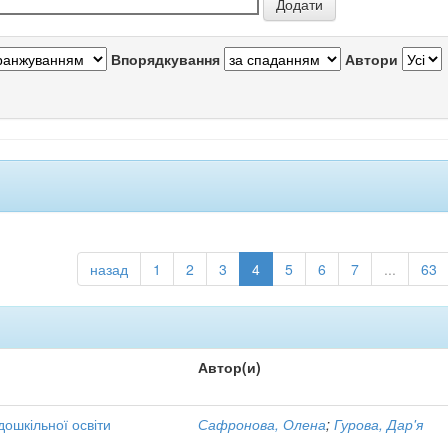
Впорядкування
Автори
назад
1
2
3
4
5
6
7
...
63
Автор(и)
дошкільної освіти
Сафронова, Олена
;
Гурова, Дар'я