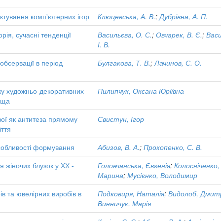
ктування комп'ютерних ігор
Клюцевська, А. В.
;
Дубрівна, А. П.
рія, сучасні тенденції
Васильєва, О. С.
;
Овчарек, В. Є.
;
Васи
І. В.
 обсервації в період
Булгакова, Т. В.
;
Лачинов, С. О.
зку художньо-декоративних
Пилипчук, Оксана Юріївна
ища
вої як антитеза прямому
Свистун, Ігор
іття
особливості формування
Абизов, В. А.
;
Прокопенко, С. В.
 жіночих блузок у ХХ -
Головчанська, Євгенія
;
Колосніченко,
Марина
;
Мусієнко, Володимир
ів та ювелірних виробів в
Подковиря, Наталія
;
Видолоб, Дмит
Винничук, Марія