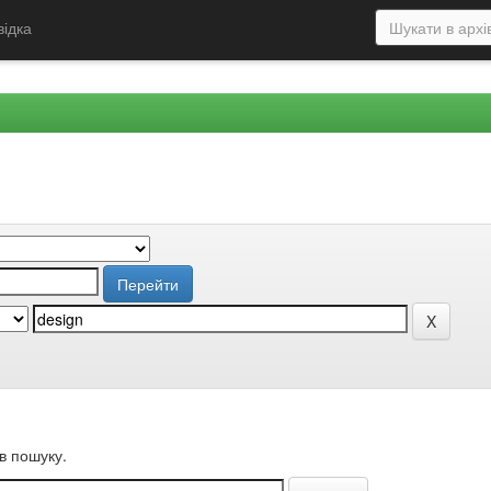
відка
в пошуку.