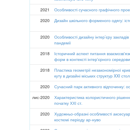
2021
Особливості сучасного графічного прое
2020
Дизайн шкільного форменого одягу: істо
2020
Особливості дизайну інтер’єру закладів
пандемії
2018
Історичний аспект питання взаємозв'я
форм в контексті інтер'єрного середов
2018
Пластика геометрії незакономірної кри
куту в дизайні міських структур XXI стол
2020
Сучасний парк активного відпочинку: 
лис-2020
Характеристика колористичного рішення
початку ХХІ ст.
2020
Художньо-образні особливості аксесуар
костюмі періоду ар-нуво