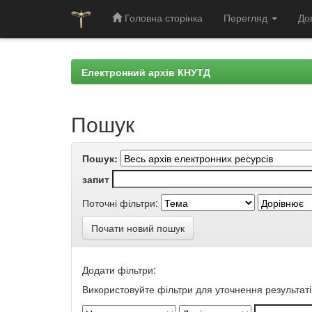
Головна сторінка
Перегляд
До
Skip
navigation
Електронний архів КНУТД
Пошук
Пошук:
запит
Поточні фільтри:
Почати новий пошук
Додати фільтри:
Використовуйте фільтри для уточнення результаті