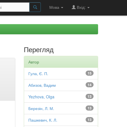
Мова
Вхід:
Перегляд
Автор
Гула, Є. П.
15
Абизов, Вадим
14
Yezhova, Olga
13
Березін, Л. М.
13
Пашкевич, К. Л.
13