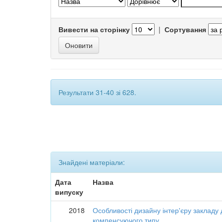
Вивести на сторінку
|
Сортування
Результати 31-40 зі 628.
Знайдені матеріали:
Дата
Назва
випуску
2018
Особливості дизайну інтер'єру закладу 
компенсуючого типу