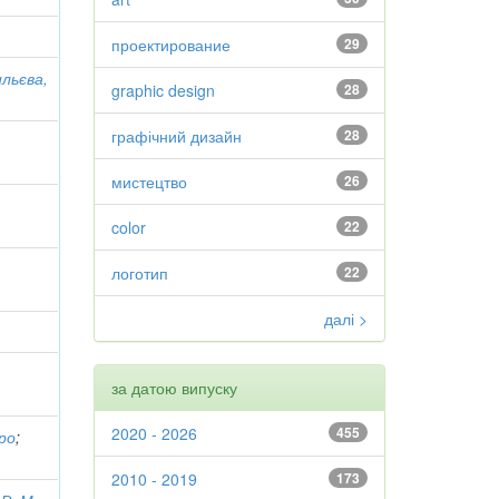
проектирование
29
льєва,
graphic design
28
графічний дизайн
28
мистецтво
26
color
22
логотип
22
далі >
за датою випуску
2020 - 2026
455
ро
;
2010 - 2019
173