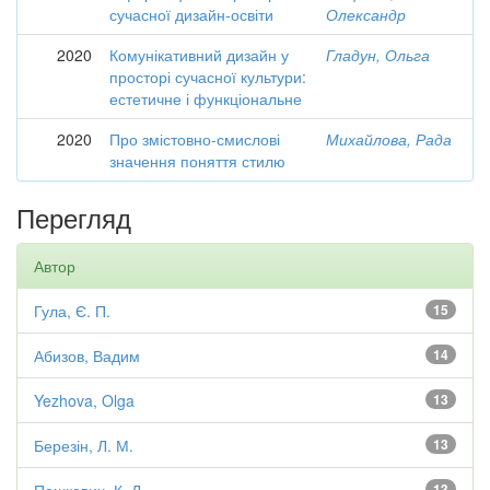
сучасної дизайн-освіти
Олександр
2020
Комунікативний дизайн у
Гладун, Ольга
просторі сучасної культури:
естетичне і функціональне
2020
Про змістовно-смислові
Михайлова, Рада
значення поняття стилю
Перегляд
Автор
Гула, Є. П.
15
Абизов, Вадим
14
Yezhova, Olga
13
Березін, Л. М.
13
13