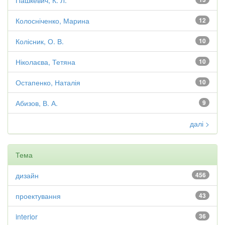
Пашкевич, К. Л.
Колосніченко, Марина
12
Колісник, О. В.
10
Ніколаєва, Тетяна
10
Остапенко, Наталія
10
Абизов, В. А.
9
далі >
Тема
дизайн
456
проектування
43
interior
36