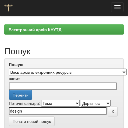
Skip
navigation
Електронний архів КНУТД
Пошук
Пошук:
запит
Поточні фільтри:
Почати новий пошук