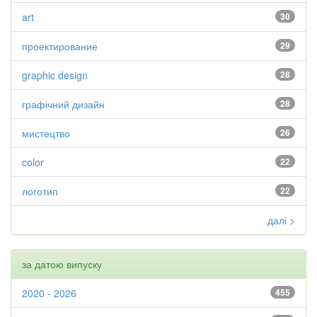
art
30
проектирование
29
graphic design
28
графічний дизайн
28
мистецтво
26
color
22
логотип
22
далі >
за датою випуску
2020 - 2026
455