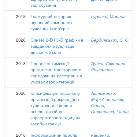
застосуванні
2018
Гламурний декор як
Гуренко, Марина
основний компонент
сучасних інтер'єрів
2020
Синтез 2-D і 3-D графіки в
Бердинських, С. О.
завданнях візуалізації
дизайн-об’єктів
2018
Процес оптимізації
Дудка, Світлана-
предметно-просторового
Роксолана
середовища ресторанів в
умовах євроінтеграції
2020
Класифікація персоналу
Артеменко,
організацій рекреаційно-
Марія
;
Чепелюк,
туристичної сфери в
Олена
;
аспекті дизайну
Полєтаєва, Ганна
корпоративного одягу як
засобу атракції
2018
Інформаційний простір
Кащенко,