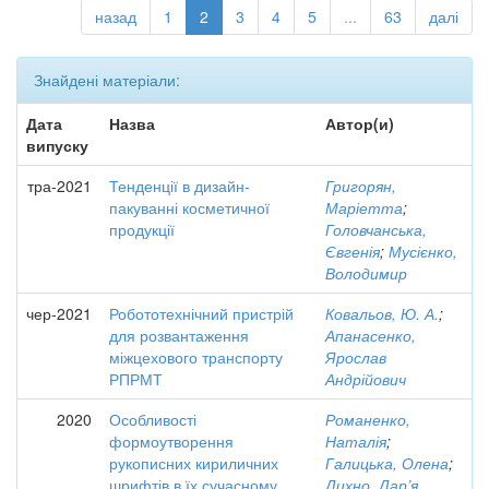
назад
1
2
3
4
5
...
63
далі
Знайдені матеріали:
Дата
Назва
Автор(и)
випуску
тра-2021
Тенденції в дизайн-
Григорян,
пакуванні косметичної
Маріетта
;
продукції
Головчанська,
Євгенія
;
Мусієнко,
Володимир
чер-2021
Робототехнічний пристрій
Ковальов, Ю. А.
;
для розвантаження
Апанасенко,
міжцехового транспорту
Ярослав
РПРМТ
Андрійович
2020
Особливості
Романенко,
формоутворення
Наталія
;
рукописних кириличних
Галицька, Олена
;
шрифтів в їх сучасному
Дихно, Дар’я