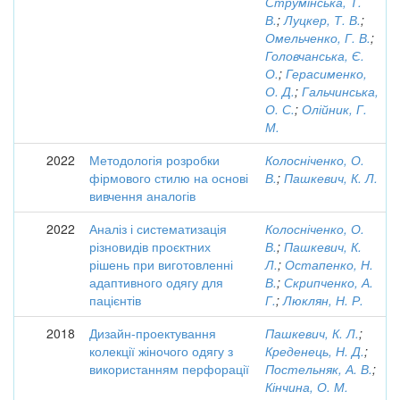
Струмінська, Т.
В.
;
Луцкер, Т. В.
;
Омельченко, Г. В.
;
Головчанська, Є.
О.
;
Герасименко,
О. Д.
;
Гальчинська,
О. С.
;
Олійник, Г.
М.
2022
Методологія розробки
Колосніченко, О.
фірмового стилю на основі
В.
;
Пашкевич, К. Л.
вивчення аналогів
2022
Аналіз і систематизація
Колосніченко, О.
різновидів проєктних
В.
;
Пашкевич, К.
рішень при виготовленні
Л.
;
Остапенко, Н.
адаптивного одягу для
В.
;
Скрипченко, А.
пацієнтів
Г.
;
Люклян, Н. Р.
2018
Дизайн-проектування
Пашкевич, К. Л.
;
колекції жіночого одягу з
Креденець, Н. Д.
;
використанням перфорації
Постельняк, А. В.
;
Кінчина, О. М.