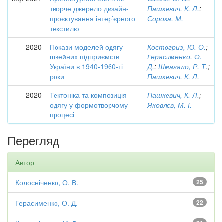
творче джерело дизайн-
Пашкевич, К. Л.
;
проєктування інтер’єрного
Сорока, М.
текстилю
2020
Покази моделей одягу
Костогриз, Ю. О.
;
швейних підприємств
Герасименко, О.
України в 1940-1960-ті
Д.
;
Шмагало, Р. Т.
;
роки
Пашкевич, К. Л.
2020
Тектоніка та композиція
Пашкевич, К. Л.
;
одягу у формотворчому
Яковлєв, М. І.
процесі
Перегляд
Автор
Колосніченко, О. В.
25
Герасименко, О. Д.
22