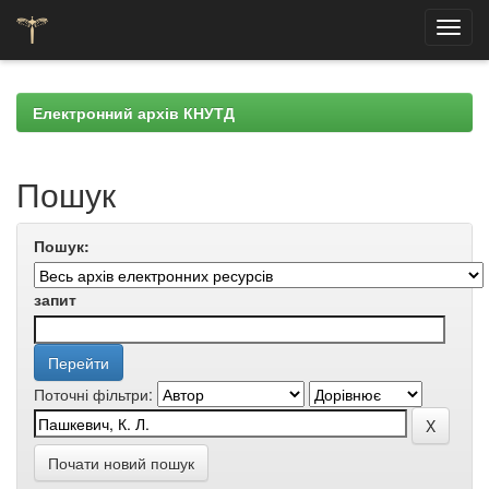
Skip
navigation
Електронний архів КНУТД
Пошук
Пошук:
запит
Поточні фільтри:
Почати новий пошук