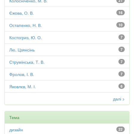
Колосніченко, М. В.
21
Єжова, О. В.
16
Остапенко, Н. В.
10
Костогриз, Ю. О.
7
Лю, Цзянсінь
7
Струмінська, Т. В.
7
Фролов, І. В.
7
Яковлєв, М. І.
6
далі >
Тема
дизайн
22