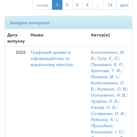
назад
1
2
3
4
...
14
далі
Знайдені матеріали:
Дата
Назва
Автор(и)
випуску
2022
Графічний дизайн в
Колосніченко, М.
інформаційному та
В.
;
Гула, Є. П.
;
візуальному просторі
Пашкевич, К. Л.
;
Кротова, Т. Ф.
;
Яковлєв, М. І.
;
Колосніченко, О.
В.
;
Колісник, О. В.
;
Остапенко, Н. В.
;
Чупріна, Н. В.
;
Єжова, О. В.
;
Скляренко, Н. В.
;
Рубанка, А. І.
;
Приходько-
Кононенко, І. О.
;