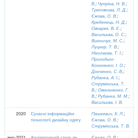
В.
;
Чупріна, Н. В.
;
Третякова, Л. Д.
;
Єжова, О. В.
;
Креденець, Н. Д.
;
Овчарек, В. Є.
;
Васильєва, О. С.
;
Винничук, М. С.
;
Луцкер, Т. В.
;
Ніколаєва, Т. І.
;
Приходько-
Кононенко, І. О.
;
Донченко, С. В.
;
Рубанка, А. І.
;
Струмінська, Т.
В.
;
Омельченко, Г.
В.
;
Рубанка, М. М.
;
Васильєва, І. В.
2020
Сучасні інформаційні
Пашкевич, К. Л.
;
технології дизайну одягу
Єжова, О. В.
;
Струмінська, Т. В.
вер-2021
Архітектурний стиль як
Єжова, О. В.
;