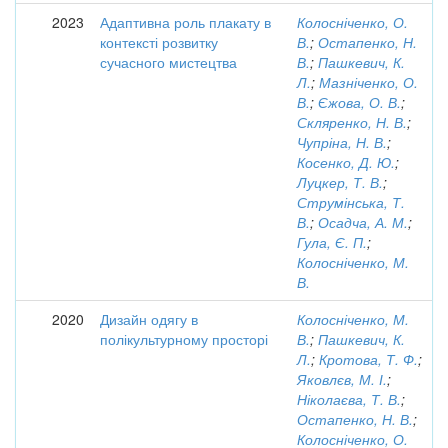
2023
Адаптивна роль плакату в
Колосніченко, О.
контексті розвитку
В.
;
Остапенко, Н.
сучасного мистецтва
В.
;
Пашкевич, К.
Л.
;
Мазніченко, О.
В.
;
Єжова, О. В.
;
Скляренко, Н. В.
;
Чупріна, Н. В.
;
Косенко, Д. Ю.
;
Луцкер, Т. В.
;
Струмінська, Т.
В.
;
Осадча, А. М.
;
Гула, Є. П.
;
Колосніченко, М.
В.
2020
Дизайн одягу в
Колосніченко, М.
полікультурному просторі
В.
;
Пашкевич, К.
Л.
;
Кротова, Т. Ф.
;
Яковлєв, М. І.
;
Ніколаєва, Т. В.
;
Остапенко, Н. В.
;
Колосніченко, О.