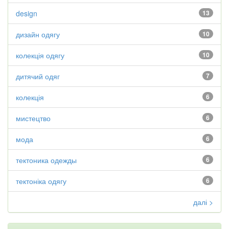
design
13
дизайн одягу
10
колекція одягу
10
дитячий одяг
7
колекція
6
мистецтво
6
мода
6
тектоника одежды
6
тектоніка одягу
6
далі >